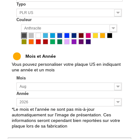
M
Typo
M
M
PLR US
M
Couleur
M
M
Anthracite
M
M
M
M
Mois et Année
M
M
Vous pouvez personaliser votre plaque US en indiquant
M
une année et un mois
M
Mois
M
M
Aug
M
Année
M
M
2026
M
*Le mois et l'année ne sont pas mis-à-jour
M
automatiquement sur l'image de présentation. Ces
M
informations seront cependant bien reportées sur votre
M
plaque lors de sa fabrication
M
M