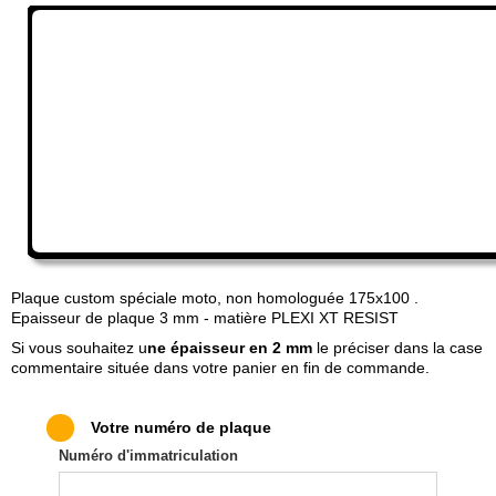
(3 avis)
Plaque custom spéciale moto, non homologuée 175x100 .
Epaisseur de plaque 3 mm - matière PLEXI XT RESIST
Si vous souhaitez u
ne épaisseur en 2 mm
le préciser dans la case
commentaire située dans votre panier en fin de commande.
M
M
Votre numéro de plaque
M
Numéro d'immatriculation
M
M