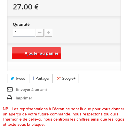
M
27.00 €
M
M
M
M
Quantité
M
M
M
M
M
M
Ajouter au panier
M
M
M
M
M
Tweet
Partager
Google+
M
M
Envoyer à un ami
M
Imprimer
M
M
M
NB : Les représentations à l’écran ne sont là que pour vous donner
M
un aperçu de votre future commande, nous respectons toujours
M
l'harmonie de celle-ci, nous centrons les chiffres ainsi que les logos
M
et texte sous la plaque.