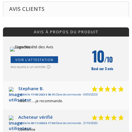
M
M
AVIS CLIENTS
M
M
M
M
AVIS À PROPOS DU PRODUIT
M
M
M
10
M
M
/10
M
VOIR L'ATTESTATION
M
Avis soumis à un contrôle
Basé sur 3 avis
M
M
M
M
Stephane B.
M
Publié le 17/03/2023 à 06:15
(Date de commande : 03/03/2023)
M
nikel...........je recommande.
M
M
M
Acheteur vérifié
M
M
Publié le 03/11/2020 à 17:50
(Date de commande : 21/10/2020)
M
Conforme