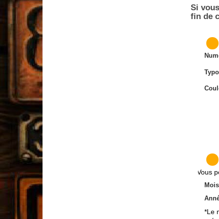
Si vou
fin de
M
M
M
Numé
M
M
Typo
M
M
Coul
M
M
M
M
M
M
M
M
M
M
Vous p
M
Mois
M
M
Ann
M
*Le 
M