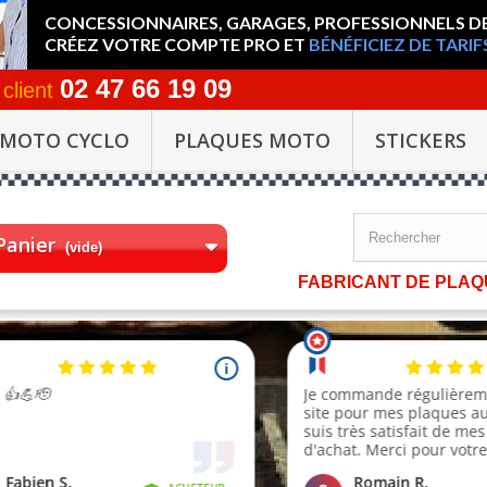
CONCESSIONNAIRES, GARAGES, PROFESSIONNELS D
CRÉEZ VOTRE COMPTE PRO ET
BÉNÉFICIEZ DE TARIF
02 47 66 19 09
 client
 MOTO CYCLO
PLAQUES MOTO
STICKERS
Panier
(vide)
FABRICANT DE PLAQU