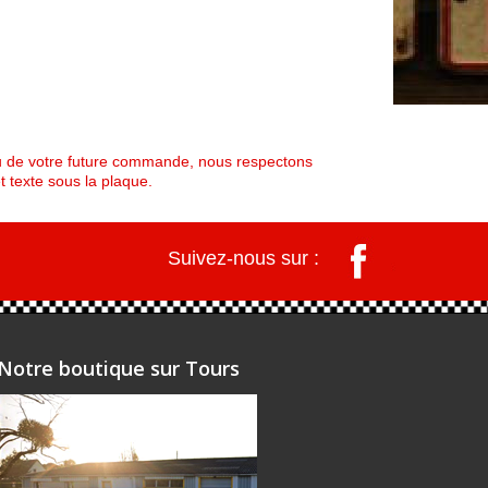
çu de votre future commande, nous respectons
t texte sous la plaque.
Suivez-nous sur :
Notre boutique sur Tours