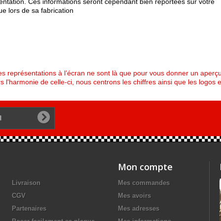
entation. Ces informations seront cependant bien reportées sur votre
ue lors de sa fabrication
es représentations à l’écran ne sont là que pour vous donner un aper
s l'harmonie de celle-ci, nous centrons les chiffres ainsi que les logos e
Mon compte
Livraison
Mes commandes
CGV
Mes avoirs
Partenaires
Mes adresses