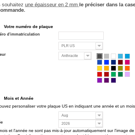
s
souhaitez
une épaisseur en 2 mm
l
e préciser dans la cas
 commande.
Votre numéro de plaque
ro d'immatriculation
PLR US
eur
Anthracite
Mois et Année
ouvez personaliser votre plaque US en indiquant une année et un mois
Aug
ée
2026
mois et l'année ne sont pas mis-à-jour automatiquement sur l'image de