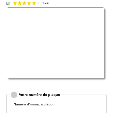
(10 avis)
M
M
-
Votre numéro de plaque
M
M
Numéro d'immatriculation
M
M