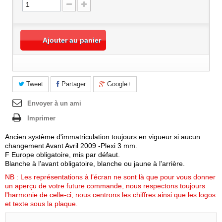
Club
M
M
Logo auto sport
M
M
Logo auto sport
Logo moto sport
Ajouter au panier
Logo moto sport
Importer votre motif
Importer votre motif
Tweet
Partager
Google+
Envoyer à un ami
Imprimer
Ancien système d'immatriculation toujours en vigueur si aucun
changement Avant Avril 2009 -Plexi 3 mm.
F Europe obligatoire, mis par défaut.
Blanche à l'avant obligatoire, blanche ou jaune à l'arrière.
NB : Les représentations à l’écran ne sont là que pour vous donner
un aperçu de votre future commande, nous respectons toujours
l'harmonie de celle-ci, nous centrons les chiffres ainsi que les logos
et texte sous la plaque.