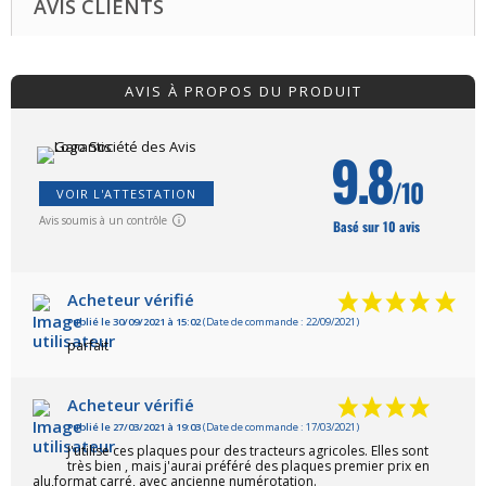
AVIS CLIENTS
(Supprimer)
(Supprimer)
AVIS À PROPOS DU PRODUIT
9.8
/10
VOIR L'ATTESTATION
Avis soumis à un contrôle
Basé sur 10 avis
Acheteur vérifié
Publié le 30/09/2021 à 15:02
(Date de commande : 22/09/2021)
parfait
Acheteur vérifié
Publié le 27/03/2021 à 19:03
(Date de commande : 17/03/2021)
J'utilise ces plaques pour des tracteurs agricoles. Elles sont
très bien , mais j'aurai préféré des plaques premier prix en
alu,format carré, avec ancienne numérotation.