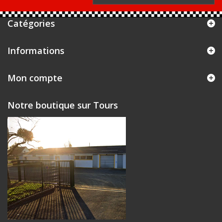
M
M
M
Catégories
M
M
M
Informations
M
M
M
Mon compte
M
M
M
Notre boutique sur Tours
M
M
M
M
M
M
M
M
M
M