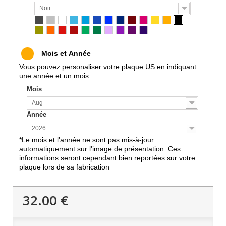
M
Noir
M
M
M
M
Mois et Année
M
M
Vous pouvez personaliser votre plaque US en indiquant
M
une année et un mois
M
Mois
M
M
Aug
M
Année
M
M
2026
M
*Le mois et l'année ne sont pas mis-à-jour
M
automatiquement sur l'image de présentation. Ces
M
informations seront cependant bien reportées sur votre
M
plaque lors de sa fabrication
M
M
M
32.00 €
M
M
M
M