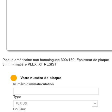
Plaque américaine non homologuée 300x150. Epaisseur de plaque
3 mm - matière PLEXI XT RESIST
M
M
Votre numéro de plaque
M
Numéro d'immatriculation
M
M
M
Typo
M
M
PLR US
M
Couleur
M