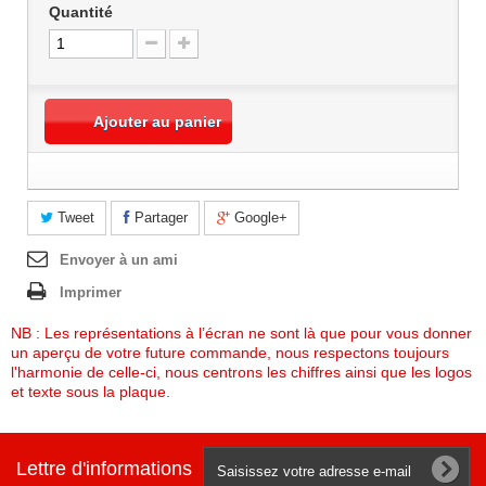
Quantité
M
M
M
M
M
M
Ajouter au panier
M
M
M
M
M
Tweet
Partager
Google+
M
M
Envoyer à un ami
M
Imprimer
M
M
M
NB : Les représentations à l’écran ne sont là que pour vous donner
M
un aperçu de votre future commande, nous respectons toujours
M
l'harmonie de celle-ci, nous centrons les chiffres ainsi que les logos
M
et texte sous la plaque.
M
M
M
Lettre d'informations
M