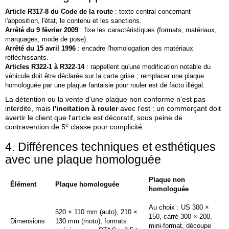
Article R317‑8 du Code de la route
: texte central concernant
l'apposition, l'état, le contenu et les sanctions.
Arrêté du 9 février 2009
: fixe les caractéristiques (formats, matériaux,
marquages, mode de pose).
Arrêté du 15 avril 1996
: encadre l'homologation des matériaux
réfléchissants.
Articles R322‑1 à R322‑14
: rappellent qu'une modification notable du
véhicule doit être déclarée sur la carte grise ; remplacer une plaque
homologuée par une plaque fantaisie pour rouler est
de facto
illégal.
La détention ou la vente d'une plaque non conforme n'est pas
interdite, mais
l'incitation à rouler
avec l'est : un commerçant doit
avertir le client que l'article est décoratif, sous peine de
e
contravention de 5
classe pour complicité.
4. Différences techniques et esthétiques
avec une plaque homologuée
Plaque non
Élément
Plaque homologuée
homologuée
Au choix : US 300 ×
520 × 110 mm (auto), 210 ×
150, carré 300 × 200,
Dimensions
130 mm (moto), formats
mini‑format, découpe