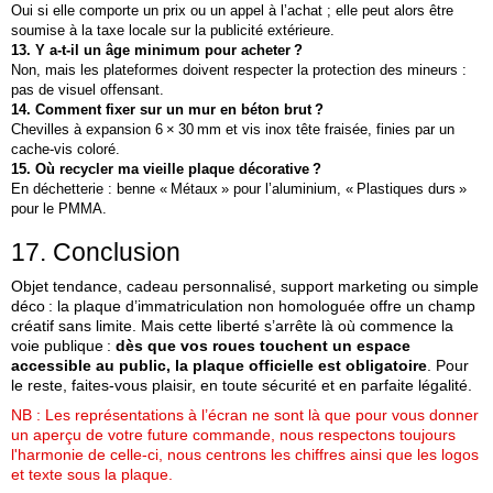
Oui si elle comporte un prix ou un appel à l’achat ; elle peut alors être
soumise à la taxe locale sur la publicité extérieure.
13. Y a‑t‑il un âge minimum pour acheter ?
Non, mais les plateformes doivent respecter la protection des mineurs :
pas de visuel offensant.
14. Comment fixer sur un mur en béton brut ?
Chevilles à expansion 6 × 30 mm et vis inox tête fraisée, finies par un
cache‑vis coloré.
15. Où recycler ma vieille plaque décorative ?
En déchetterie : benne « Métaux » pour l’aluminium, « Plastiques durs »
pour le PMMA.
17. Conclusion
Objet tendance, cadeau personnalisé, support marketing ou simple
déco : la plaque d’immatriculation non homologuée offre un champ
créatif sans limite. Mais cette liberté s’arrête là où commence la
voie publique :
dès que vos roues touchent un espace
accessible au public, la plaque officielle est obligatoire
. Pour
le reste, faites‑vous plaisir, en toute sécurité et en parfaite légalité.
NB : Les représentations à l’écran ne sont là que pour vous donner
un aperçu de votre future commande, nous respectons toujours
l'harmonie de celle-ci, nous centrons les chiffres ainsi que les logos
et texte sous la plaque.