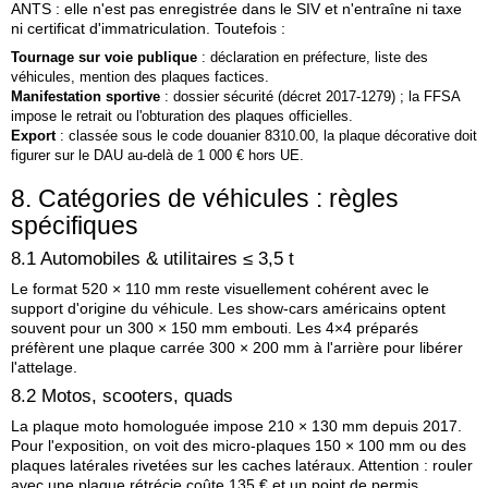
ANTS : elle n'est pas enregistrée dans le SIV et n'entraîne ni taxe
ni certificat d'immatriculation. Toutefois :
Tournage sur voie publique
: déclaration en préfecture, liste des
véhicules, mention des plaques factices.
Manifestation sportive
: dossier sécurité (décret 2017‑1279) ; la FFSA
impose le retrait ou l'obturation des plaques officielles.
Export
: classée sous le code douanier 8310.00, la plaque décorative doit
figurer sur le DAU au‑delà de 1 000 € hors UE.
8. Catégories de véhicules : règles
spécifiques
8.1 Automobiles & utilitaires ≤ 3,5 t
Le format 520 × 110 mm reste visuellement cohérent avec le
support d'origine du véhicule. Les show‑cars américains optent
souvent pour un 300 × 150 mm embouti. Les 4×4 préparés
préfèrent une plaque carrée 300 × 200 mm à l'arrière pour libérer
l'attelage.
8.2 Motos, scooters, quads
La plaque moto homologuée impose 210 × 130 mm depuis 2017.
Pour l'exposition, on voit des micro‑plaques 150 × 100 mm ou des
plaques latérales rivetées sur les caches latéraux. Attention : rouler
avec une plaque rétrécie coûte 135 € et un point de permis.