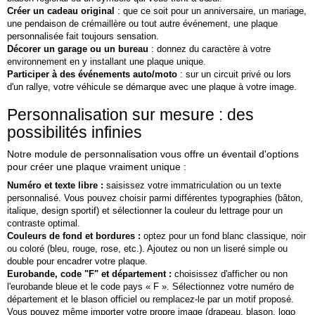
M
Créer un cadeau original
: que ce soit pour un anniversaire, un mariage,
M
une pendaison de crémaillère ou tout autre événement, une plaque
M
personnalisée fait toujours sensation.
M
Décorer un garage ou un bureau
: donnez du caractère à votre
M
environnement en y installant une plaque unique.
M
Participer à des événements auto/moto
: sur un circuit privé ou lors
M
d'un rallye, votre véhicule se démarque avec une plaque à votre image.
M
M
Personnalisation sur mesure : des
M
possibilités infinies
M
M
Notre module de personnalisation vous offre un éventail d'options
M
pour créer une plaque vraiment unique :
M
M
Numéro et texte libre :
saisissez votre immatriculation ou un texte
M
personnalisé. Vous pouvez choisir parmi différentes typographies (bâton,
M
italique, design sportif) et sélectionner la couleur du lettrage pour un
M
contraste optimal.
M
Couleurs de fond et bordures :
optez pour un fond blanc classique, noir
M
ou coloré (bleu, rouge, rose, etc.). Ajoutez ou non un liseré simple ou
M
double pour encadrer votre plaque.
M
Eurobande, code "F" et département :
choisissez d'afficher ou non
M
l'eurobande bleue et le code pays « F ». Sélectionnez votre numéro de
M
département et le blason officiel ou remplacez‑le par un motif proposé.
M
Vous pouvez même importer votre propre image (drapeau, blason, logo