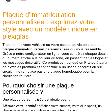
M
(Supprimer)
M
M
Plaque d'immatriculation
M
M
Couleur de fond
personnalisée : exprimez votre
M
style avec un modèle unique en
M
Bleu
M
plexiglas
M
M
Transformez votre véhicule ou votre espace de vie en créant une
M
plaque d'immatriculation personnalisée
qui vous ressemble.
(Supprimer)
Sélectionner votre régions et département :
M
Grâce à notre configurateur en ligne, vous contrôlez chaque détail :
M
(Supprimer)
du numéro affiché à la couleur du fond, en passant par les logos et
M
Région :
les messages décoratifs. Ce produit est fabriqué en France à partir
M
Bourgogne
de plexiglas premium et est destiné à un usage décoratif ou sur
M
circuit. Il ne remplace pas une plaque homologuée pour la
Département :
M
circulation routière.
M
21 - Côte-d'Or
M
Pourquoi choisir une plaque
M
M
personnalisée ?
M
M
Une plaque personnalisée est idéale pour :
M
Affirmer votre identité
: affichez votre surnom, votre club sportif, un
M
blason régional ou un symbole qui vous tient à cœur.