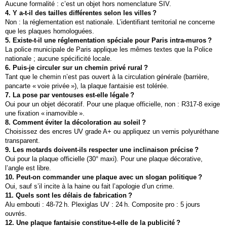
Aucune formalité : c’est un objet hors nomenclature SIV.
4. Y a‑t‑il des tailles différentes selon les villes ?
Non : la réglementation est nationale. L’identifiant territorial ne concerne
que les plaques homologuées.
5. Existe‑t‑il une réglementation spéciale pour Paris intra‑muros ?
La police municipale de Paris applique les mêmes textes que la Police
nationale ; aucune spécificité locale.
6. Puis‑je circuler sur un chemin privé rural ?
Tant que le chemin n’est pas ouvert à la circulation générale (barrière,
pancarte « voie privée »), la plaque fantaisie est tolérée.
7. La pose par ventouses est‑elle légale ?
Oui pour un objet décoratif. Pour une plaque officielle, non : R317‑8 exige
une fixation « inamovible ».
8. Comment éviter la décoloration au soleil ?
Choisissez des encres UV grade A+ ou appliquez un vernis polyuréthane
transparent.
9. Les motards doivent‑ils respecter une inclinaison précise ?
Oui pour la plaque officielle (30° maxi). Pour une plaque décorative,
l’angle est libre.
10. Peut‑on commander une plaque avec un slogan politique ?
Oui, sauf s’il incite à la haine ou fait l’apologie d’un crime.
11. Quels sont les délais de fabrication ?
Alu embouti : 48‑72 h. Plexiglas UV : 24 h. Composite pro : 5 jours
ouvrés.
12. Une plaque fantaisie constitue‑t‑elle de la publicité ?