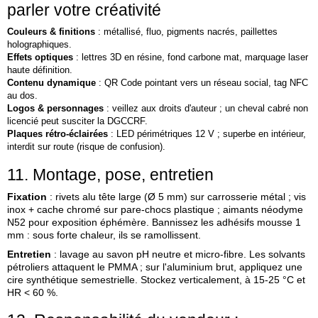
parler votre créativité
Couleurs & finitions
: métallisé, fluo, pigments nacrés, paillettes
holographiques.
Effets optiques
: lettres 3D en résine, fond carbone mat, marquage laser
haute définition.
Contenu dynamique
: QR Code pointant vers un réseau social, tag NFC
au dos.
Logos & personnages
: veillez aux droits d'auteur ; un cheval cabré non
licencié peut susciter la DGCCRF.
Plaques rétro‑éclairées
: LED périmétriques 12 V ; superbe en intérieur,
interdit sur route (risque de confusion).
11. Montage, pose, entretien
Fixation
: rivets alu tête large (Ø 5 mm) sur carrosserie métal ; vis
inox + cache chromé sur pare‑chocs plastique ; aimants néodyme
N52 pour exposition éphémère. Bannissez les adhésifs mousse 1
mm : sous forte chaleur, ils se ramollissent.
Entretien
: lavage au savon pH neutre et micro‑fibre. Les solvants
pétroliers attaquent le PMMA ; sur l'aluminium brut, appliquez une
cire synthétique semestrielle. Stockez verticalement, à 15‑25 °C et
HR < 60 %.