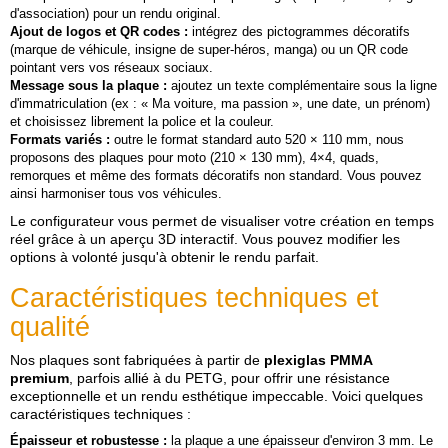
M
d'association) pour un rendu original.
M
Ajout de logos et QR codes :
intégrez des pictogrammes décoratifs
(marque de véhicule, insigne de super‑héros, manga) ou un QR code
pointant vers vos réseaux sociaux.
Message sous la plaque :
ajoutez un texte complémentaire sous la ligne
d'immatriculation (ex : « Ma voiture, ma passion », une date, un prénom)
et choisissez librement la police et la couleur.
Formats variés :
outre le format standard auto 520 × 110 mm, nous
proposons des plaques pour moto (210 × 130 mm), 4×4, quads,
remorques et même des formats décoratifs non standard. Vous pouvez
ainsi harmoniser tous vos véhicules.
Le configurateur vous permet de visualiser votre création en temps
réel grâce à un aperçu 3D interactif. Vous pouvez modifier les
options à volonté jusqu'à obtenir le rendu parfait.
Caractéristiques techniques et
qualité
Nos plaques sont fabriquées à partir de
plexiglas PMMA
premium
, parfois allié à du PETG, pour offrir une résistance
exceptionnelle et un rendu esthétique impeccable. Voici quelques
caractéristiques techniques :
Épaisseur et robustesse :
la plaque a une épaisseur d'environ 3 mm. Le