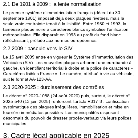
2.1 De 1901 à 2009 : la lente normalisation
Le premier système d'immatriculation français (décret du 30
septembre 1901) imposait déjà deux plaques rivetées, mais la
seule vraie contrainte tenait à la lisibilité. Entre 1950 et 1993, la
fameuse plaque noire à caractères blancs symbolise l'unification
métropolitaine. Elle disparaît en 1993 au profit du fond blanc
réfléchissant, prélude aux normes européennes.
2.2 2009 : bascule vers le SIV
Le 15 avril 2009 entre en vigueur le Système d'Immatriculation des
Véhicules (SIV). Les nouvelles plaques arborent une eurobande à
gauche, un identifiant territorial à droite et la police de caractères «
Caractères lisibles France ». Le numéro, attribué à vie au véhicule,
suit le format AA‑123‑AA.
2.3 2020‑2025 : durcissement des contrôles
Le décret n° 2020‑1088 (24 août 2020) puis, surtout, le décret n°
2025‑540 (13 juin 2025) renforcent l'article R317‑8 : confiscation
systématique des plaques irrégulières, immobilisation et mise en
fourrière immédiates possibles. Les municipalités disposent
désormais du pouvoir de dresser procès‑verbaux via leurs polices
municipales.
3. Cadre légal applicable en 2025