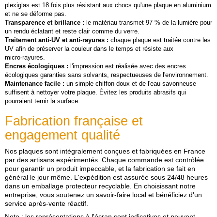
plexiglas est 18 fois plus résistant aux chocs qu'une plaque en aluminium
et ne se déforme pas.
Transparence et brillance :
le matériau transmet 97 % de la lumière pour
un rendu éclatant et reste clair comme du verre.
Traitement anti‑UV et anti‑rayures :
chaque plaque est traitée contre les
UV afin de préserver la couleur dans le temps et résiste aux
micro‑rayures.
Encres écologiques :
l'impression est réalisée avec des encres
écologiques garanties sans solvants, respectueuses de l'environnement.
Maintenance facile :
un simple chiffon doux et de l'eau savonneuse
suffisent à nettoyer votre plaque. Évitez les produits abrasifs qui
pourraient ternir la surface.
Fabrication française et
engagement qualité
Nos plaques sont intégralement conçues et fabriquées en France
par des artisans expérimentés. Chaque commande est contrôlée
pour garantir un produit impeccable, et la fabrication se fait en
général le jour même. L'expédition est assurée sous 24/48 heures
dans un emballage protecteur recyclable. En choisissant notre
entreprise, vous soutenez un savoir‑faire local et bénéficiez d'un
service après‑vente réactif.
Note : les représentations à l'écran sont indicatives et peuvent