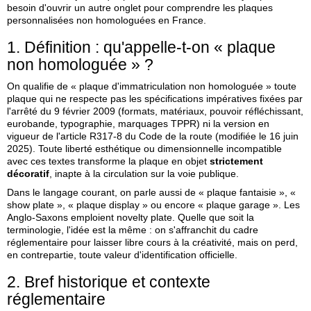
besoin d'ouvrir un autre onglet pour comprendre les
plaques
personnalisées non homologuées
en France.
1. Définition : qu'appelle‑t‑on « plaque
non homologuée » ?
On qualifie de « plaque d'immatriculation non homologuée » toute
plaque qui ne respecte pas les spécifications impératives fixées par
l'arrêté du 9 février 2009 (formats, matériaux, pouvoir réfléchissant,
eurobande, typographie, marquages TPPR) ni la version en
vigueur de l'article R317‑8 du Code de la route (modifiée le 16 juin
2025). Toute liberté esthétique ou dimensionnelle incompatible
avec ces textes transforme la plaque en objet
strictement
décoratif
, inapte à la circulation sur la voie publique.
Dans le langage courant, on parle aussi de « plaque fantaisie », «
show plate », « plaque display » ou encore « plaque garage ». Les
Anglo‑Saxons emploient
novelty plate
. Quelle que soit la
terminologie, l'idée est la même : on s'affranchit du cadre
réglementaire pour laisser libre cours à la créativité, mais on perd,
en contrepartie, toute valeur d'identification officielle.
2. Bref historique et contexte
réglementaire