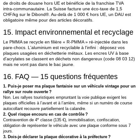
de droits de douane hors UE et bénéficie de la franchise TVA
intra‑communautaire. La Suisse facture une éco‑taxe de 1,5
CHF/kg sur le Dibond®. Au‑delà de 1 000 € hors UE, un DAU est
obligatoire même pour des articles décoratifs.
15. Impact environnemental et recyclage
Le PMMA se recycle en filière « R‑PMMA » ré‑injectée dans les
pare‑chocs. L'aluminium est recyclable à l'infini : déposez vos
plaques usagées en déchetterie métaux. Les encres UV à base
d'acrylates se classent en déchets non dangereux (code 08 03 12)
mais ne vont pas dans le bac jaune.
16. FAQ — 15 questions fréquentes
1. Puis‑je poser ma plaque fantaisie sur un véhicule vintage pour un
rallye sur route ouverte ?
Non. Les rallyes touristiques empruntant la voie publique exigent les
plaques officielles à l’avant et à l’arrière, même si un numéro de course
autocollant recouvre partiellement la calandre.
2. Quel risque encouru en cas de contrôle ?
e
Contravention de 4
classe (135 €), immobilisation, confiscation,
obligation de représenter le véhicule avec une plaque conforme sous 7
jours.
3. Dois‑je déclarer la plaque décorative à la préfecture ?