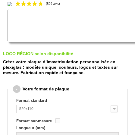
(509 avis)
LOGO RÉGION selon disponibilité
Créez votre plaque d’immatriculation personnalisée en
plexiglas : modèle unique, couleurs, logos et textes sur
mesure. Fabrication rapide et française.
M
M
-
Votre format de plaque
M
M
Format standard
M
M
520x110
M
M
Format sur-mesure
M
Longueur (mm)
M
M