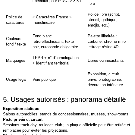
spéciaux pour PTAC > 3,5 t
libre
Police libre (script,
Police de
« Caractères France »
stencil, gothique,
caractères
monolinéaire
emojis, etc.)
Fond blanc
Palette illimitée :
Couleurs
rétroréfléchissant, texte
carbone, chrome miroir,
fond / texte
noir, eurobande obligatoire
lettrage résine 4D…
TPPR + n° d'homologation
Marquages
Libres ou inexistants
+ identifiant territorial
Exposition, circuit
Usage légal
Voie publique
privé, photographie,
décoration intérieure
5. Usages autorisés : panorama détaillé
Exposition statique
Salons automobiles, stands de concessionnaires, musées, show‑rooms.
Piste privée et circuit
Sessions track‑day, roulages club ; la plaque officielle peut être retirée et
remplacée pour éviter les projections.